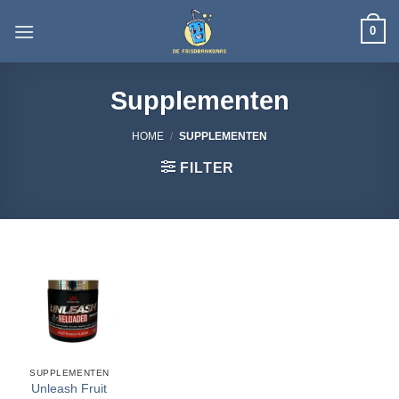
Ga
0
naar
inhoud
Supplementen
HOME
/
SUPPLEMENTEN
FILTER
SUPPLEMENTEN
Unleash Fruit