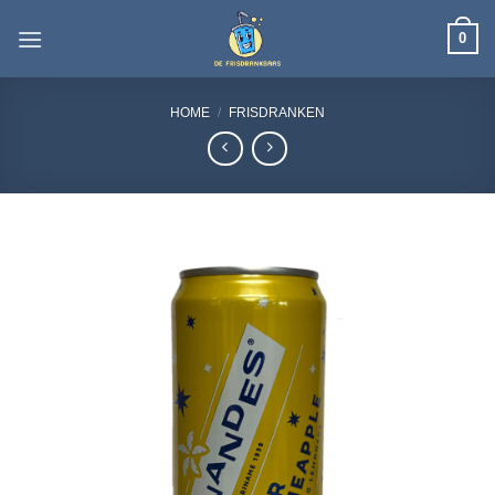
Ga
0
naar
inhoud
HOME
/
FRISDRANKEN