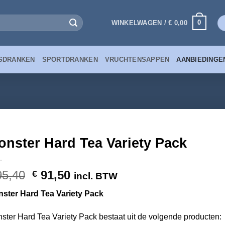
0
WINKELWAGEN /
€
0,00
SDRANKEN
SPORTDRANKEN
VRUCHTENSAPPEN
AANBIEDINGE
onster Hard Tea Variety Pack
Oorspronkelijke
Huidige
5,40
91,50
€
incl. BTW
prijs
prijs
ster Hard Tea Variety Pack
was:
is:
€ 95,40.
€ 91,50.
ster Hard Tea Variety Pack bestaat uit de volgende producten: