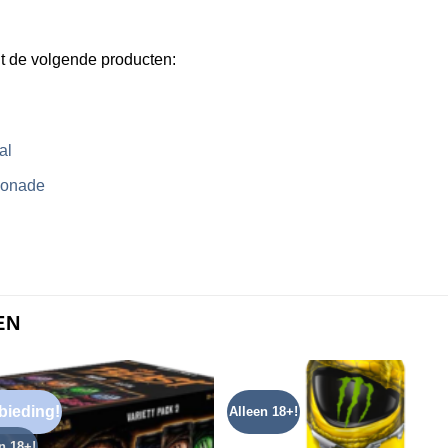
it de volgende producten:
al
monade
EN
bieding!
Alleen 18+!
n 18+!