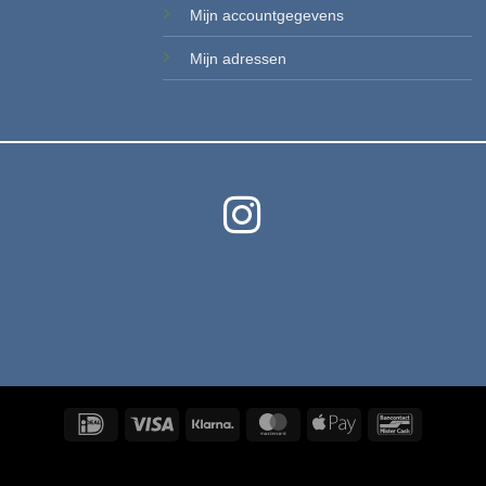
Mijn accountgegevens
Mi
jn adressen
IDeal
Visa
Klarna
MasterCard
Apple
Bancontac
Pay