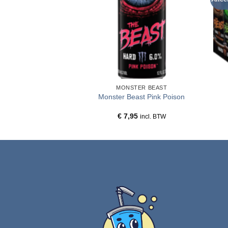
TER BEAST
MONSTER BEAST
ast Gnarly Grape
Monster Beast Pink Poison
95
€
7,95
incl. BTW
incl. BTW