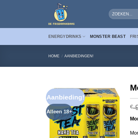
Ga
naar
Zoeken
naar:
inhoud
ENERGYDRINKS
MONSTER BEAST
FRI
HOME
/
AANBIEDINGEN!
M
Aanbieding!
9
€
Alleen 18+
Mon
Mon