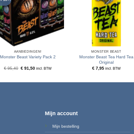
AANBIEDINGEN!
MONSTER BEAST
Monster Beast Tea Hard Tea
Monster Beast Variety Pack 2
Original
Oorspronkelijke
Huidige
€
95,40
€
91,50
€
7,95
incl. BTW
incl. BTW
prijs
prijs
was:
is:
€ 95,40.
€ 91,50.
Mijn account
Mijn bestelling