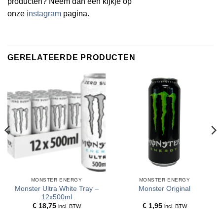
producten? Neem dan een kijkje op
onze
instagram
pagina.
GERELATEERDE PRODUCTEN
MONSTER ENERGY
MONSTER ENERGY
Monster Ultra White Tray –
Monster Original
12x500ml
€
18,75
€
1,95
incl. BTW
incl. BTW