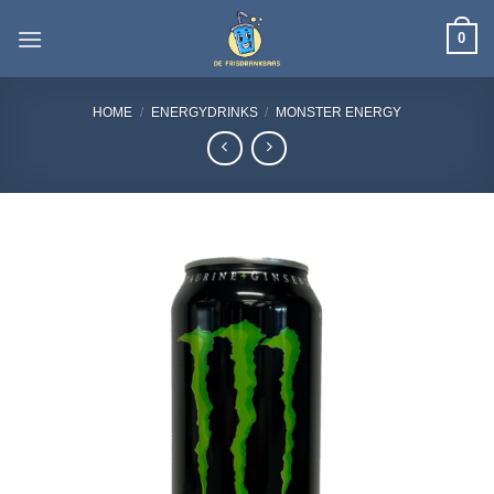
Ga
0
naar
inhoud
HOME
/
ENERGYDRINKS
/
MONSTER ENERGY