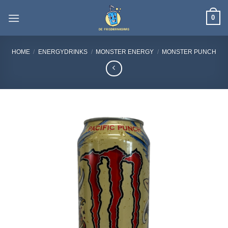
Ga
0
naar
inhoud
HOME
/
ENERGYDRINKS
/
MONSTER ENERGY
/
MONSTER PUNCH