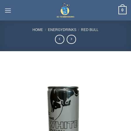
Ga
0
naar
inhoud
HOME
/
ENERGYDRINKS
/
RED BULL