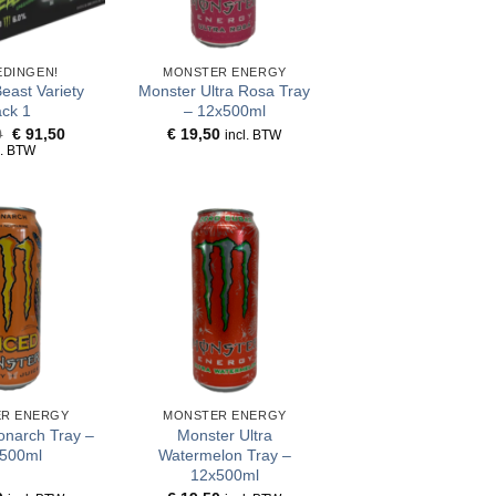
EDINGEN!
MONSTER ENERGY
east Variety
Monster Ultra Rosa Tray
ck 1
– 12x500ml
Oorspronkelijke
Huidige
0
€
91,50
€
19,50
incl. BTW
prijs
prijs
l. BTW
was:
is:
€ 95,40.
€ 91,50.
R ENERGY
MONSTER ENERGY
narch Tray –
Monster Ultra
500ml
Watermelon Tray –
12x500ml