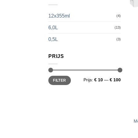
12x355ml
(4)
6,0L
(13)
0,5L
(3)
PRIJS
Min.
Max.
Prijs:
€ 10
—
€ 100
FILTER
prijs
prijs
Mo