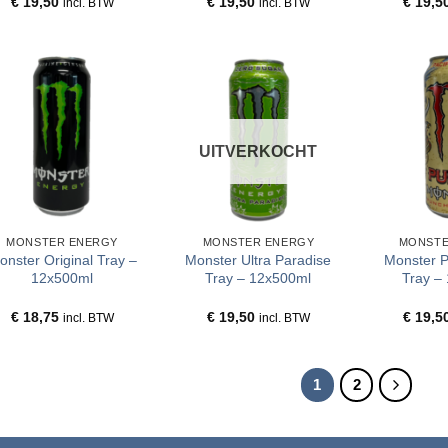
€
19,50
€
19,50
€
19,5
incl. BTW
incl. BTW
UITVERKOCHT
MONSTER ENERGY
MONSTER ENERGY
MONSTE
onster Original Tray –
Monster Ultra Paradise
Monster P
12x500ml
Tray – 12x500ml
Tray –
€
18,75
€
19,50
€
19,5
incl. BTW
incl. BTW
1
2