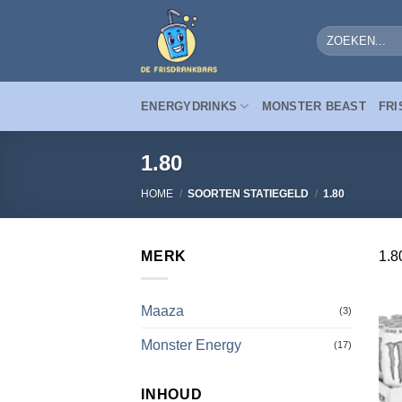
Ga
naar
Zoeken
naar:
inhoud
ENERGYDRINKS
MONSTER BEAST
FRI
1.80
HOME
/
SOORTEN STATIEGELD
/
1.80
MERK
1.8
Maaza
(3)
Monster Energy
(17)
INHOUD