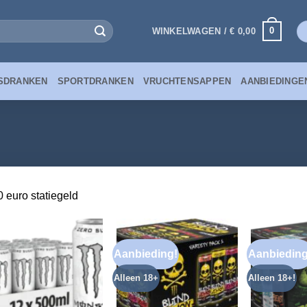
0
WINKELWAGEN /
€
0,00
SDRANKEN
SPORTDRANKEN
VRUCHTENSAPPEN
AANBIEDINGE
0 euro statiegeld
Aanbieding!
Aanbieding
Alleen 18+
Alleen 18+!