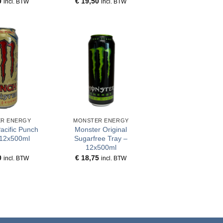
0
€
19,50
incl. BTW
incl. BTW
R ENERGY
MONSTER ENERGY
acific Punch
Monster Original
 12x500ml
Sugarfree Tray –
12x500ml
0
€
18,75
incl. BTW
incl. BTW