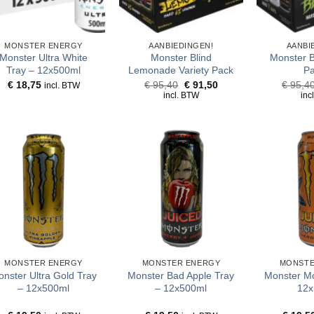
MONSTER ENERGY
AANBIEDINGEN!
AANBI
Monster Ultra White
Monster Blind
Monster B
Tray – 12x500ml
Lemonade Variety Pack
Pa
Oorspronkelijke
Huidige
€
18,75
€
95,40
€
91,50
€
95,4
incl. BTW
prijs
prijs
incl. BTW
inc
was:
is:
€ 95,40.
€ 91,50.
MONSTER ENERGY
MONSTER ENERGY
MONSTE
nster Ultra Gold Tray
Monster Bad Apple Tray
Monster Mo
– 12x500ml
– 12x500ml
12x